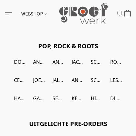
WEBSHOP
POP, ROCK & ROOTS
DOMI & JD BECK
ANGINE DE POITRINE
ANGINE DE POITRINE
JACK WHITE
SCENE
ROLLING STONES
CEDRIC BROOKS
JOEY QUIÑONES
JALEN NGONDA
ANTOINE DOUGBÉ
SCABS
LES BELGICAINS
HAUNTED YOUTH
GAP MANGIONE
SEKUSHI
KEVIN MORBY
HICKY UNDERWORLD
DIJF SANDERS
UITGELICHTE PRE-ORDERS